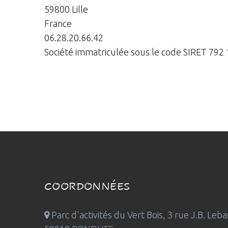
59800 Lille
France
06.28.20.66.42
Société immatriculée sous le code SIRET 792
COORDONNÉES
Parc d'activités du Vert Bois, 3 rue J.B. Leba