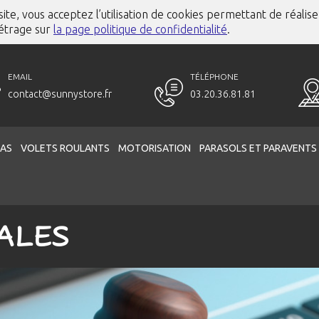
ite, vous acceptez l’utilisation de cookies permettant de réalise
métrage sur
la page politique de confidentialité
.
EMAIL
TÉLÉPHONE
contact@sunnystore.fr
03.20.36.81.81
AS
VOLETS ROULANTS
MOTORISATION
PARASOLS ET PARAVENTS
ALES