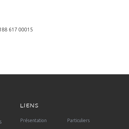
 188 617 00015
LIENS
Présentation
Particuliers
s